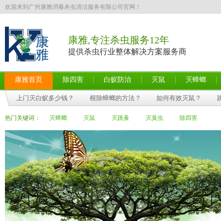
欢迎来到广州康雅消毒杀虫清洁服务有限公司官网！
康雅,专注杀虫服务12年
提供杀虫行业整体解决方案服务商
康雅首页
除四害
白蚁防治
灭鼠
灭蟑螂
上门灭白蚁多少钱？
根除蟑螂的方法？
如何有效灭鼠？
热门关键词：
灭蟑螂
灭鼠
灭跳蚤
灭臭虫
除四害