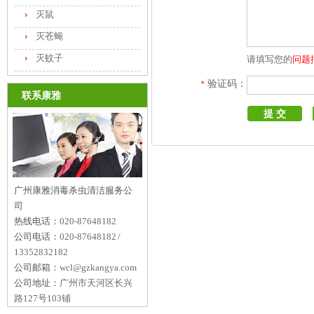
灭鼠
灭苍蝇
灭蚊子
请填写您的
问题
验证码：
*
联系康雅
广州康雅消毒杀虫清洁服务公
司
热线电话：
020-87648182
公司电话：
020-87648182 /
13352832182
公司邮箱：
wcl@gzkangya.com
公司地址：
广州市天河区长兴
路127号103铺