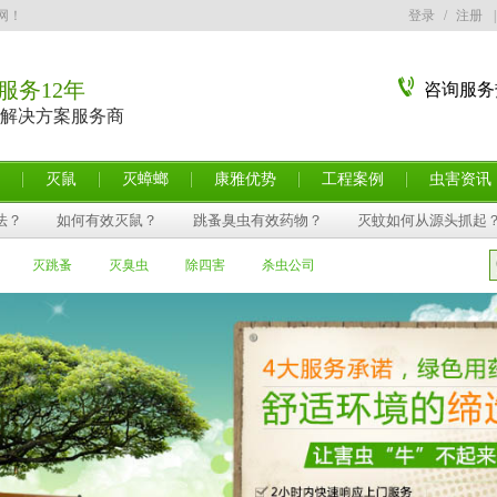
网！
登录
/
注册
|
服务12年
咨询服务
解决方案服务商
灭鼠
灭蟑螂
康雅优势
工程案例
虫害资讯
法？
如何有效灭鼠？
跳蚤臭虫有效药物？
灭蚊如何从源头抓起
灭跳蚤
灭臭虫
除四害
杀虫公司