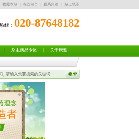
收藏本站
|
在线留言
|
联系康雅
|
站点地图
020-87648182
热线：
13352832182
杀虫药品专区
关于康雅
？…