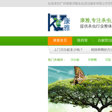
欢迎来到广州康雅消毒杀虫清洁服务有限公司官
康雅,专注杀虫
提供杀虫行业整体
康雅首页
除四害
白蚁防治
上门灭白蚁多少钱？
根除蟑螂的方
热门关键词：
灭白蚁
灭蟑螂
灭鼠