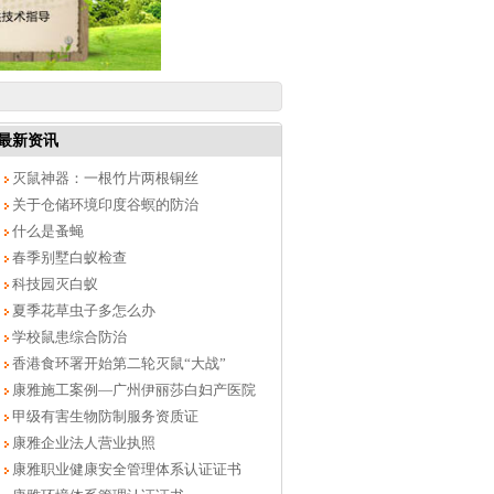
最新资讯
灭鼠神器：一根竹片两根铜丝
关于仓储环境印度谷螟的防治
什么是蚤蝇
春季别墅白蚁检查
科技园灭白蚁
夏季花草虫子多怎么办
学校鼠患综合防治
香港食环署开始第二轮灭鼠“大战”
康雅施工案例—广州伊丽莎白妇产医院
甲级有害生物防制服务资质证
康雅企业法人营业执照
康雅职业健康安全管理体系认证证书