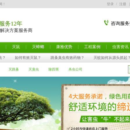
网！
登录
/
注册
|
服务12年
咨询服务
解决方案服务商
灭鼠
灭蟑螂
康雅优势
工程案例
虫害资讯
法？
如何有效灭鼠？
跳蚤臭虫有效药物？
灭蚊如何从源头抓起
灭跳蚤
灭臭虫
除四害
杀虫公司