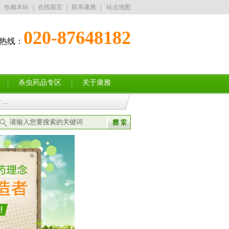
收藏本站
|
在线留言
|
联系康雅
|
站点地图
020-87648182
热线：
13352832182
杀虫药品专区
关于康雅
？…