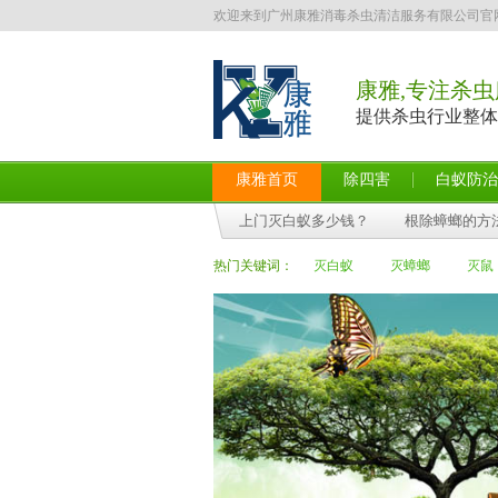
欢迎来到广州康雅消毒杀虫清洁服务有限公司官
康雅,专注杀虫
提供杀虫行业整体
康雅首页
除四害
白蚁防治
上门灭白蚁多少钱？
根除蟑螂的方
热门关键词：
灭白蚁
灭蟑螂
灭鼠