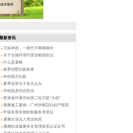
最新资讯
灭鼠神器：一根竹片两根铜丝
关于仓储环境印度谷螟的防治
什么是蚤蝇
春季别墅白蚁检查
科技园灭白蚁
夏季花草虫子多怎么办
学校鼠患综合防治
香港食环署开始第二轮灭鼠“大战”
康雅施工案例—广州伊丽莎白妇产医院
甲级有害生物防制服务资质证
康雅企业法人营业执照
康雅职业健康安全管理体系认证证书