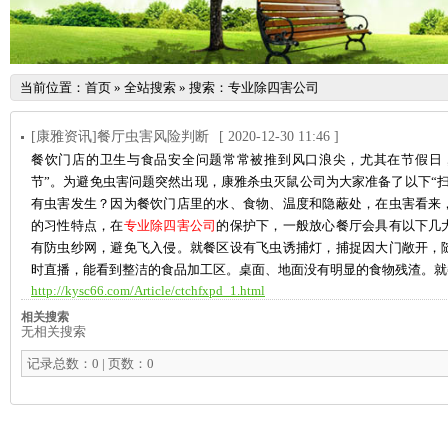
当前位置：
首页
»
全站搜索
» 搜索：专业除四害公司
[康雅资讯]餐厅虫害风险判断
[ 2020-12-30 11:46 ]
餐饮门店的卫生与食品安全问题常常被推到风口浪尖，尤其在节假日
节”。为避免虫害问题突然出现，康雅杀虫灭鼠公司为大家准备了以下“
有虫害发生？因为餐饮门店里的水、食物、温度和隐蔽处，在虫害看来
的习性特点，在
专业除四害公司
的保护下，一般放心餐厅会具有以下几
有防虫纱网，避免飞入侵。就餐区设有飞虫诱捕灯，捕捉因大门敞开，
时直播，能看到整洁的食品加工区。桌面、地面没有明显的食物残渣。就
http://kysc66.com/Article/ctchfxpd_1.html
相关搜索
无相关搜索
记录总数：0 | 页数：0