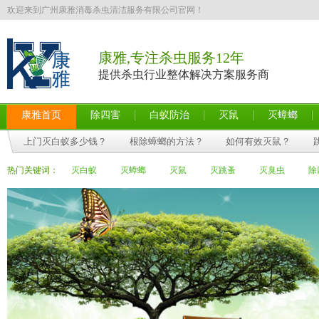
欢迎来到广州康雅消毒杀虫清洁服务有限公司官网！
康雅,专注杀虫服务12年
提供杀虫行业整体解决方案服务商
康雅首页
除四害
白蚁防治
灭鼠
灭蟑螂
上门灭白蚁多少钱？
根除蟑螂的方法？
如何有效灭鼠？
热门关键词：
灭白蚁
灭蟑螂
灭鼠
灭跳蚤
灭臭虫
除